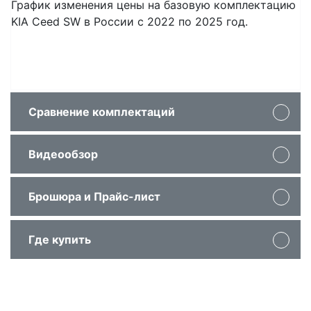
График изменения цены на базовую комплектацию
KIA Ceed SW в России с 2022 по 2025 год.
Сравнение комплектаций
Видеообзор
Показать отличия
Брошюра и Прайс-лист
1.5 T-GDI DCT
1.5 T-GD
GT Line
GT Lin
Где купить
Смотреть брошюру:
Цена
2 799 900 руб.
2 939 900
Основные параметры
Тип привода
Передний
Перед
Информация о ценах и комплектациях автомобилей не является